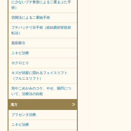
に少ないプチ整形による二重まぶた手
術）
切開法による二重瞼手術
プチパッチリ目手術（経結膜的挙筋前
転法）
脂肪吸引
ニキビ治療
ホクロとり
キズが頭髪に隠れるフェイスリフト
（フルニエリフト）
頬やこめかみのコケ、やせ、陥凹につ
いて、治療法の比較
漢方
プラセンタ治療
ニキビ治療