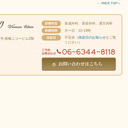
PAGE TOPへ
形成外科、美容外科、漢方内科
月〜日：10-19時
不定休（
休診日のお知らせ
をご覧
番7号 桜橋ニコービル2階
ください）