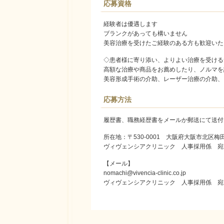
応募資格
経験者は優遇します
ブランクがあっても構いません
美容治療を受けたご経験のある方も歓迎いた
◇患者様に寄り添い、よりよい治療を受ける
高額な治療や商品をお薦めしたり、ノルマを
美容形成手術の介助、レーザー治療の介助、
応募方法
履歴書、職務経歴書をメールか郵送にて送付
所在地：〒530-0001 大阪府大阪市北区
ヴィヴェンシアクリニック 人事採用係 宛
【メール】
nomachi@vivencia-clinic.co.jp
ヴィヴェンシアクリニック 人事採用係 宛