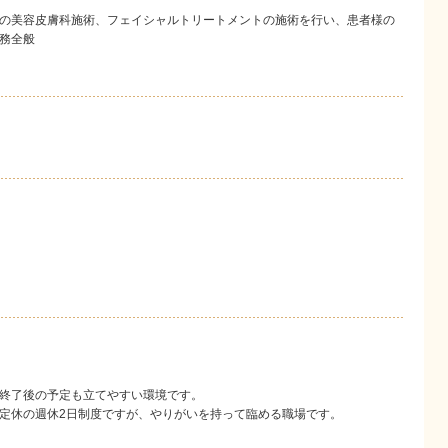
）
の美容皮膚科施術、フ
ェイシャルトリートメントの施術を行い、患者様の
務全般
終了後の予定も立てや
すい環境です。
定休の週休2日制度で
すが、やりがいを持って臨める職場です。