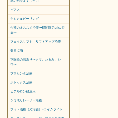
唇の形をよくしたい
ピアス
ケミカルピーリング
今期のオススメ治療〜期間限定price特
集〜
フェイスリフト、リフトアップ治療
美容点滴
下眼瞼の若返り〜クマ、たるみ、シ
ワ〜
プラセンタ治療
ボトックス治療
ヒアルロン酸注入
シミ取りレーザー治療
フォト治療（光治療）=ライムライト