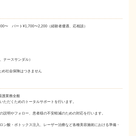
〜 パート¥1,700〜2,200（経験者優遇、応相談）
、ナースサンダル）
ため社会保険はつきません
看護業務全般
いただくためのトータ
ルサポートを行います。
の説明やフォロー、患
者様の不安軽減のための対応を行います。
ロン酸・ボトックス注
入、レーザー治療など各種美容施術における準備・