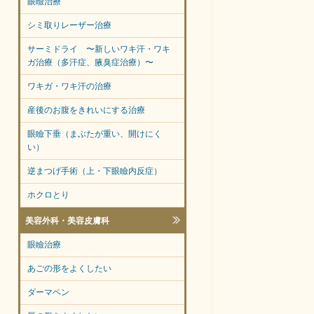
眼瞼治療
シミ取りレーザー治療
サーミドライ 〜新しいワキ汗・ワキ
ガ治療（多汗症、腋臭症治療）〜
ワキガ・ワキ汗の治療
産後のお腹をきれいにする治療
眼瞼下垂（まぶたが重い、開けにく
い）
逆まつげ手術（上・下眼瞼内反症）
ホクロとり
美容外科・美容皮膚科
眼瞼治療
あごの形をよくしたい
ダーマペン