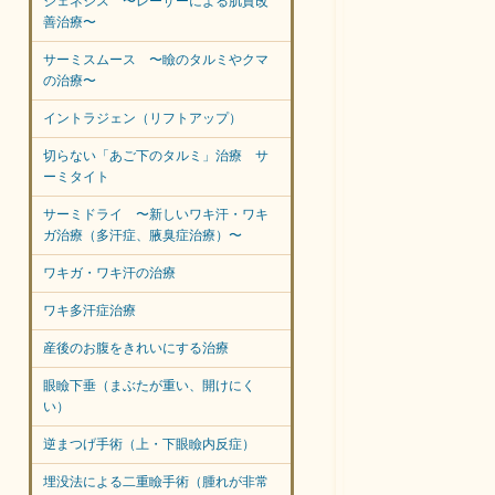
ジェネシス 〜レーザーによる肌質改
善治療〜
サーミスムース 〜瞼のタルミやクマ
の治療〜
イントラジェン（リフトアップ）
切らない「あご下のタルミ」治療 サ
ーミタイト
サーミドライ 〜新しいワキ汗・ワキ
ガ治療（多汗症、腋臭症治療）〜
ワキガ・ワキ汗の治療
ワキ多汗症治療
産後のお腹をきれいにする治療
眼瞼下垂（まぶたが重い、開けにく
い）
逆まつげ手術（上・下眼瞼内反症）
埋没法による二重瞼手術（腫れが非常