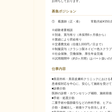
お待ちしております。
募集ポジション
① 看護師（正・准） 常勤月給¥350,000
※経験者要相談
※別途、賞与有り（本採用6ヶ月後から）
※業績により昇給有り
※交通費支給（往復1,000円／日まで）
※制服貸与（クラシコ製ネイビー色スクラブ
※社会保険、労働保険、厚生年金完備
※試用期間中（約3ヶ月間）はパート扱いの
仕事内容
■美容外科・美容皮膚科クリニックにおける
患者様対応を中心に、安心して施術を受けて
■診療介助
医師の診察・カウンセリング補助、施術前後
■手術・処置介助
二重手術や脂肪吸引などの外科手術、ヒアル
介助・
器械出し・術後ケアを担当します。