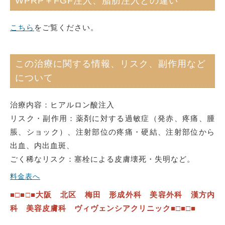
WPRP＋FGF注入、脂肪注入との違い
こちら
をご覧ください。
この治療に関する情報、リスク、副作用など
について
治療内容：ヒアルロン酸注入
リスク・副作用：薬剤に対する過敏症（発赤、疼痛、腫
脹、ショック）、注射部位の疼痛・硬結、注射部位から
出血、内出血斑、
ごく稀なリスク：塞栓による皮膚壊死・失明など。
料金表へ
■□■□■大阪 北区 梅田 形成外科 美容外科 漢方内
科 美容皮膚科 ヴィヴェンシアクリニック■□■□■