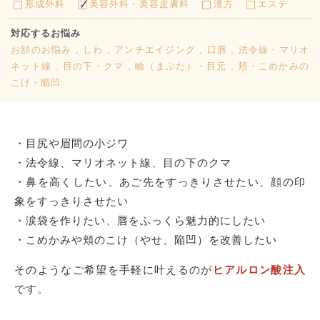
形成外科
美容外科・美容皮膚科
漢方
エステ
対応するお悩み
お顔のお悩み , しわ , アンチエイジング , 口唇 , 法令線・マリオ
ネット線 , 目の下・クマ , 瞼（まぶた）・目元 , 頬・こめかみの
こけ・陥凹
・目尻や眉間の小ジワ
・法令線、マリオネット線、目の下のクマ
・鼻を高くしたい、あご先をすっきりさせたい、顔の印
象をすっきりさせたい
・涙袋を作りたい、唇をふっくら魅力的にしたい
・こめかみや頬のこけ（やせ、陥凹）を改善したい
そのようなご希望を手軽に叶えるのが
ヒアルロン酸注入
です。