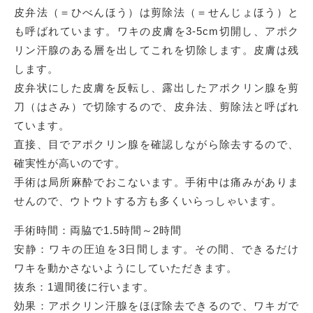
皮弁法（＝ひべんほう）は剪除法（＝せんじょほう）と
も呼ばれています。ワキの皮膚を3-5cm切開し、アポク
リン汗腺のある層を出してこれを切除します。皮膚は残
します。
皮弁状にした皮膚を反転し、露出したアポクリン腺を剪
刀（はさみ）で切除するので、皮弁法、剪除法と呼ばれ
ています。
直接、目でアポクリン腺を確認しながら除去するので、
確実性が高いのです。
手術は局所麻酔でおこないます。手術中は痛みがありま
せんので、ウトウトする方も多くいらっしゃいます。
手術時間：両脇で1.5時間～2時間
安静：ワキの圧迫を3日間します。その間、できるだけ
ワキを動かさないようにしていただきます。
抜糸：1週間後に行います。
効果：アポクリン汗腺をほぼ除去できるので、ワキガで