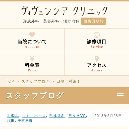
形成外科・美容外科・漢方内科
西梅田駅前
当院について
診療項目
About us
Service
料金表
アクセス
Price
Access
TOP
＞
スタッフブログ
＞ 日焼け対策！
スタッフブログ
,
,
,
,
お悩み
シミ、ホクロ
形成外科
日々＠VC
2013年5月28日
,
梅田
美容皮膚