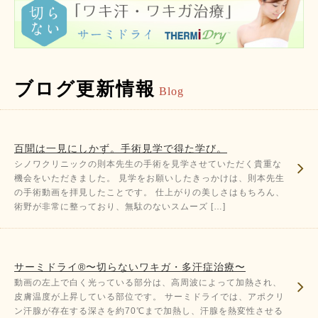
ブログ更新情報
Blog
百聞は一見にしかず。手術見学で得た学び。
シノワクリニックの則本先生の手術を見学させていただく貴重な
機会をいただきました。 見学をお願いしたきっかけは、則本先生
の手術動画を拝見したことです。 仕上がりの美しさはもちろん、
術野が非常に整っており、無駄のないスムーズ […]
サーミドライ®〜切らないワキガ・多汗症治療〜
動画の左上で白く光っている部分は、高周波によって加熱され、
皮膚温度が上昇している部位です。 サーミドライでは、アポクリ
ン汗腺が存在する深さを約70℃まで加熱し、汗腺を熱変性させる