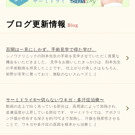
ブログ更新情報
Blog
百聞は一見にしかず。手術見学で得た学び。
シノワクリニックの則本先生の手術を見学させていただく貴重な
機会をいただきました。 見学をお願いしたきっかけは、則本先生
の手術動画を拝見したことです。 仕上がりの美しさはもちろん、
術野が非常に整っており、無駄のないスムーズ […]
サーミドライ®〜切らないワキガ・多汗症治療〜
動画の左上で白く光っている部分は、高周波によって加熱され、
皮膚温度が上昇している部位です。 サーミドライでは、アポクリ
ン汗腺が存在する深さを約70℃まで加熱し、汗腺を熱変性させる
ことで、ワキガや多汗症の原因を根本から治療 […]