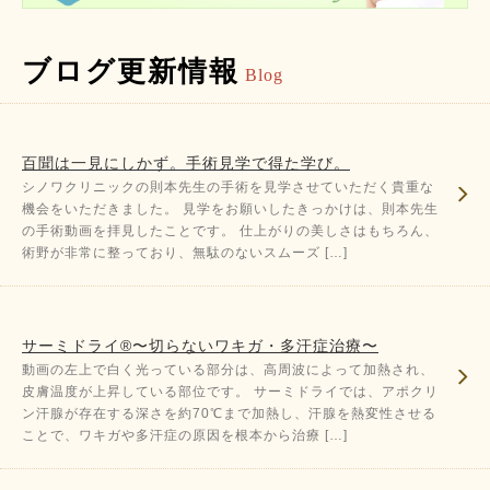
ブログ更新情報
Blog
百聞は一見にしかず。手術見学で得た学び。
シノワクリニックの則本先生の手術を見学させていただく貴重な
機会をいただきました。 見学をお願いしたきっかけは、則本先生
の手術動画を拝見したことです。 仕上がりの美しさはもちろん、
術野が非常に整っており、無駄のないスムーズ […]
サーミドライ®〜切らないワキガ・多汗症治療〜
動画の左上で白く光っている部分は、高周波によって加熱され、
皮膚温度が上昇している部位です。 サーミドライでは、アポクリ
ン汗腺が存在する深さを約70℃まで加熱し、汗腺を熱変性させる
ことで、ワキガや多汗症の原因を根本から治療 […]