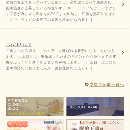
動画の左上で白く光っている部分は、高周波によって加熱され、
皮膚温度が上昇している部位です。 サーミドライでは、アポクリ
ン汗腺が存在する深さを約70℃まで加熱し、汗腺を熱変性させる
ことで、ワキガや多汗症の原因を根本から治療 […]
ハム目とは？
二重まぶた手術後、「ハム目」と呼ばれる状態になることがあり
ます。 ハム目とは、重瞼線（ふたえのライン）から睫毛までの皮
膚がぷっくりと厚く見える状態を指します。 「ハム目」は正式な
医学用語ではありませんが、美容医療では広く […]
ブログ記事一覧へ