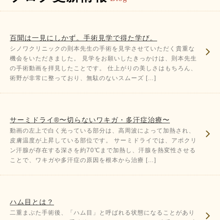
百聞は一見にしかず。手術見学で得た学び。
シノワクリニックの則本先生の手術を見学させていただく貴重な
機会をいただきました。 見学をお願いしたきっかけは、則本先生
の手術動画を拝見したことです。 仕上がりの美しさはもちろん、
術野が非常に整っており、無駄のないスムーズ […]
サーミドライ®〜切らないワキガ・多汗症治療〜
動画の左上で白く光っている部分は、高周波によって加熱され、
皮膚温度が上昇している部位です。 サーミドライでは、アポクリ
ン汗腺が存在する深さを約70℃まで加熱し、汗腺を熱変性させる
ことで、ワキガや多汗症の原因を根本から治療 […]
ハム目とは？
二重まぶた手術後、「ハム目」と呼ばれる状態になることがあり