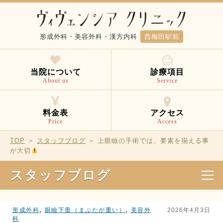
形成外科・美容外科・漢方内科
西梅田駅前
当院について
診療項目
About us
Service
料金表
アクセス
Price
Access
TOP
＞
スタッフブログ
＞ 上眼瞼の手術では、要素を揃える事
が大切
スタッフブログ
,
,
形成外科
眼瞼下垂（まぶたが重い）
美容外
2026年4月3日
科