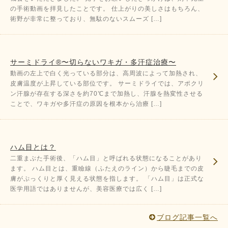
の手術動画を拝見したことです。 仕上がりの美しさはもちろん、
術野が非常に整っており、無駄のないスムーズ […]
サーミドライ®〜切らないワキガ・多汗症治療〜
動画の左上で白く光っている部分は、高周波によって加熱され、
皮膚温度が上昇している部位です。 サーミドライでは、アポクリ
ン汗腺が存在する深さを約70℃まで加熱し、汗腺を熱変性させる
ことで、ワキガや多汗症の原因を根本から治療 […]
ハム目とは？
二重まぶた手術後、「ハム目」と呼ばれる状態になることがあり
ます。 ハム目とは、重瞼線（ふたえのライン）から睫毛までの皮
膚がぷっくりと厚く見える状態を指します。 「ハム目」は正式な
医学用語ではありませんが、美容医療では広く […]
ブログ記事一覧へ