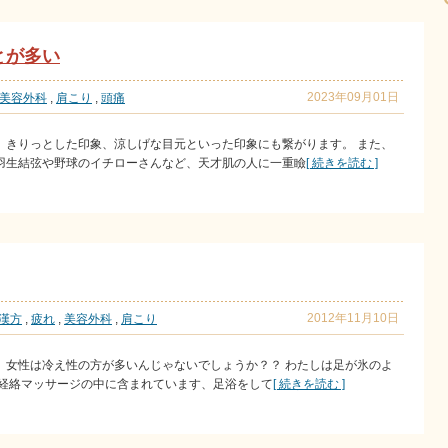
とが多い
2023年09月01日
美容外科
,
肩こり
,
頭痛
、きりっとした印象、涼しげな目元といった印象にも繋がります。 また、
羽生結弦や野球のイチローさんなど、天才肌の人に一重瞼
[ 続きを読む ]
2012年11月10日
漢方
,
疲れ
,
美容外科
,
肩こり
！ 女性は冷え性の方が多いんじゃないでしょうか？？ わたしは足が氷のよ
た経絡マッサージの中に含まれています、足浴をして
[ 続きを読む ]