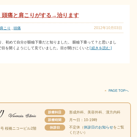
）頭痛と肩こりがする→治ります
2012年10月03日
肩こり
,
頭痛
り、初めて自分が眼瞼下垂だと知りました。 眼瞼下垂って？と思いまし
分で目を開くようにして見ていました。目が開けにくいと
[ 続きを読む ]
PAGE TOPへ
形成外科、美容外科、漢方内科
月〜日：10-19時
不定休（
休診日のお知らせ
をご覧
番7号 桜橋ニコービル2階
ください）