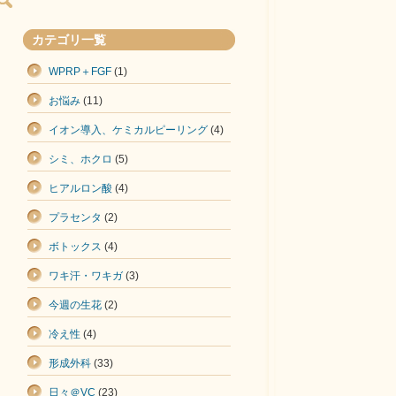
カテゴリ一覧
WPRP＋FGF
(1)
お悩み
(11)
イオン導入、ケミカルピーリング
(4)
シミ、ホクロ
(5)
ヒアルロン酸
(4)
プラセンタ
(2)
ボトックス
(4)
ワキ汗・ワキガ
(3)
今週の生花
(2)
冷え性
(4)
形成外科
(33)
日々＠VC
(23)