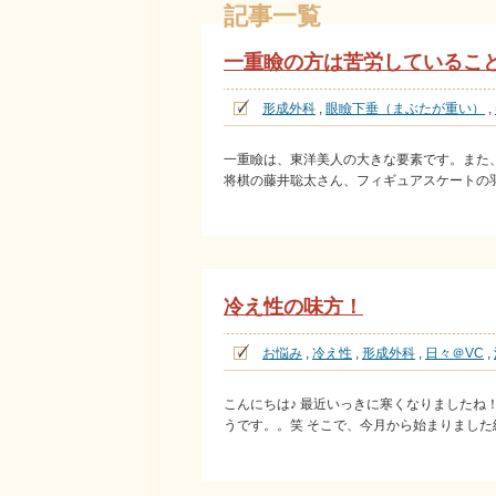
記事一覧
一重瞼の方は苦労しているこ
形成外科
,
眼瞼下垂（まぶたが重い）
,
一重瞼は、東洋美人の大きな要素です。また
将棋の藤井聡太さん、フィギュアスケートの
冷え性の味方！
お悩み
,
冷え性
,
形成外科
,
日々＠VC
,
こんにちは♪ 最近いっきに寒くなりましたね
うです。。笑 そこで、今月から始まりまし