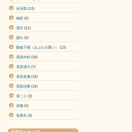
未分類
(13)
梅田
(4)
漢方
(21)
疲れ
(2)
眼瞼下垂（まぶたが重い）
(13)
美容外科
(30)
美容漢方
(7)
美容皮膚
(18)
美肌治療
(16)
肩こり
(3)
頭痛
(3)
食養生
(3)