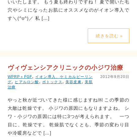
いいたします。 もう夏も終わりですね！ 夏で開いた毛
穴やシミになったお肌にオススメなのがイオン導入で
す＼(^o^)／ 私 […]
続きを読む »
ヴィヴェンシアクリニックの小ジワ治療
,
WPRP＋FGF
イオン導入、ケミカルピーリン
2012年9月20日
,
,
,
,
グ
ヒアルロン酸
ボトックス
美容皮膚
美肌
治療
やっと秋が近づいてきた様に感じますね￼ この季節の
大敵は乾燥です。 小ジワの原因にもなりますよね。 シ
ワ・小ジワの原因には特に3つが考えられます。 一つ
目に、乾燥です。 乾燥肌でなくとも、季節の変わり目
や冷暖房などで […]